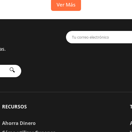
Ver Más
as.
🔍
RECURSOS
Ahorra Dinero