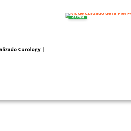
¡GRATIS!
nalizado Curology |