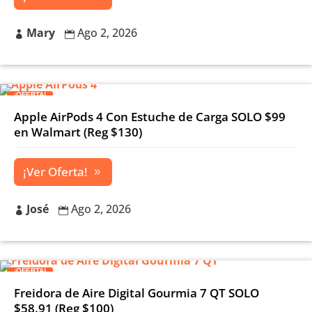
Mary
Ago 2, 2026


¡OFERTA!
Apple AirPods 4 Con Estuche de Carga SOLO $99
en Walmart (Reg $130)
¡Ver Oferta!
José
Ago 2, 2026


¡OFERTA!
Freidora de Aire Digital Gourmia 7 QT SOLO
$58.91 (Reg $100)