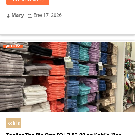
Mary
Ene 17, 2026


¡OFERTA!
Kohl's
Toallas The Big One SOLO $2.99 en Kohl’s (Reg.