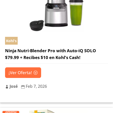
Kohl's
Ninja Nutri-Blender Pro with Auto-iQ SOLO
$79.99 + Recibes $10 en Kohl’s Cash!
¡Ver Oferta!
José
Feb 7, 2026


¡OFERTA!