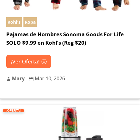
Kohl's
Ropa
Pajamas de Hombres Sonoma Goods For Life
SOLO $9.99 en Kohl’s (Reg $20)
¡Ver Oferta!
Mary
Mar 10, 2026


¡OFERTA!