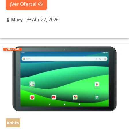
¡Ver Oferta!
Mary
Abr 22, 2026


¡OFERTA!
Kohl's