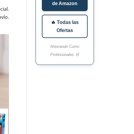
de Amazon
ial.
vío.
🔥 Todas las
Ofertas
Ahorrando Como
Profesionales 🛒