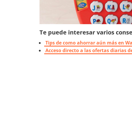
Te puede interesar varios consej
Tips de como ahorrar aún más en W
Acceso directo a las ofertas diarias 