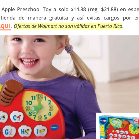
Apple Preschool Toy a solo $14.88 (reg. $21.88) en espec
tienda de manera gratuita y así evitas cargos por en
 AQUI
.
Ofertas de Walmart no son válidas en Puerto Rico
.