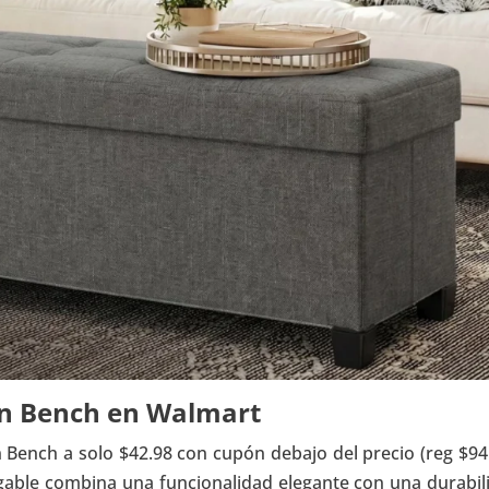
an Bench en Walmart
Bench a solo $42.98 con cupón debajo del precio (reg $94.
gable combina una funcionalidad elegante con una durabil