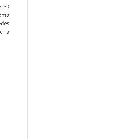
e 30
como
edes
e la