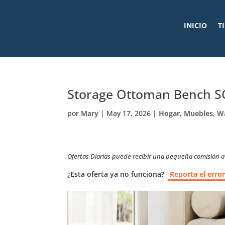
INICIO
T
Storage Ottoman Bench SO
por
Mary
|
May 17, 2026
|
Hogar
,
Muebles
,
W
Ofertas Diarias puede recibir una pequeña comisión a t
¿Esta oferta ya no funciona?
Reporta el erro