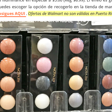
Illuminance en especial a $3.06 (Reg $8.99). El envío es gr
des escoger la opción de recogerlo en la tienda de ma
onsigues AQUI
.
Ofertas de Walmart no son válidas en Puerto Ri