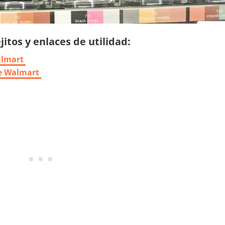
itos y enlaces de utilidad:
almart
de Walmart