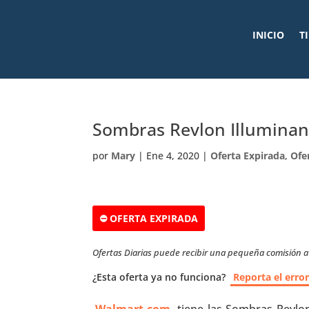
INICIO
T
Sombras Revlon Illumina
por
Mary
|
Ene 4, 2020
|
Oferta Expirada
,
Ofe
⛔ OFERTA EXPIRADA
Ofertas Diarias puede recibir una pequeña comisión a t
¿Esta oferta ya no funciona?
Reporta el erro