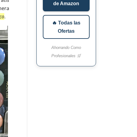
atis
de Amazon
nera
co
.
🔥 Todas las
Ofertas
Ahorrando Como
Profesionales 🛒