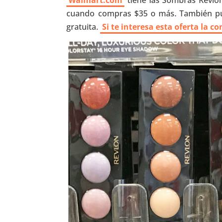
Walmart.com
tiene las Sombras Revlon 
cuando compras $35 o más. También pue
gratuita.
Si te interesa esta oferta la c