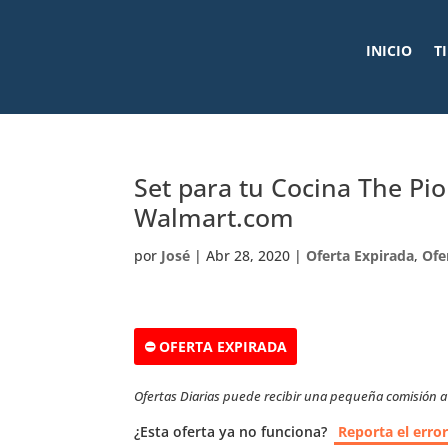
INICIO
T
Set para tu Cocina The P
Walmart.com
por
José
|
Abr 28, 2020
|
Oferta Expirada
,
Ofe
⛔ OFERTA EXPIRADA
Ofertas Diarias puede recibir una pequeña comisión a t
¿Esta oferta ya no funciona?
Reporta el erro