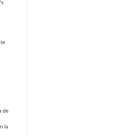
’s
ste
a de
n la