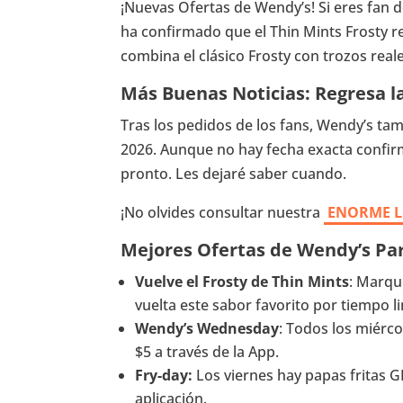
¡Nuevas Ofertas de Wendy’s! Si eres fan de
ha confirmado que el Thin Mints Frosty re
combina el clásico Frosty con trozos real
Más Buenas Noticias: Regresa l
Tras los pedidos de los fans, Wendy’s tam
2026. Aunque no hay fecha exacta confi
pronto. Les dejaré saber cuando.
¡No olvides consultar nuestra
ENORME L
Mejores Ofertas de Wendy’s Pa
Vuelve el Frosty de Thin Mints
: Marqu
vuelta este sabor favorito por tiempo l
Wendy’s Wednesday
: Todos los miérc
$5 a través de la App.
Fry-day:
Los viernes hay papas fritas 
aplicación.