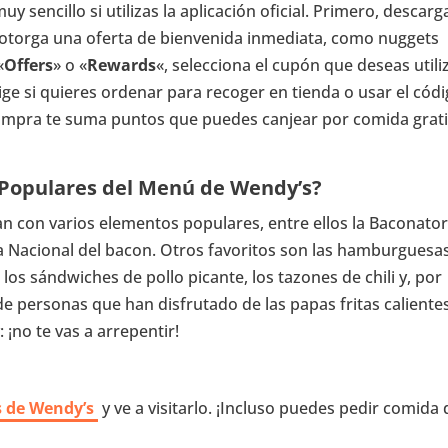
 sencillo si utilizas la aplicación oficial. Primero, descarga
 otorga una oferta de bienvenida inmediata, como nuggets
«
Offers
» o «
Rewards
«, selecciona el cupón que deseas utili
lige si quieres ordenar para recoger en tienda o usar el cód
 compra te suma puntos que puedes canjear por comida grat
 Populares del Menú de Wendy’s?
an con varios elementos populares, entre ellos la Baconator
ía Nacional del bacon. Otros favoritos son las hamburguesa
 los sándwiches de pollo picante, los tazones de chili y, por
 de personas que han disfrutado de las papas fritas caliente
¡no te vas a arrepentir!
s de Wendy’s
y ve a visitarlo. ¡Incluso puedes pedir comida 