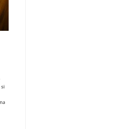
e
 si
ena