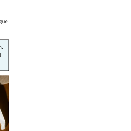
igue
n.
l