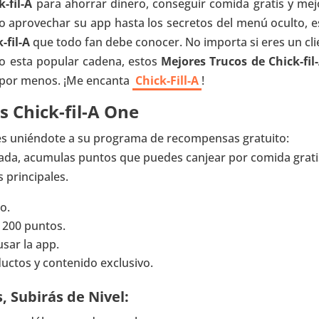
-fil-A
para ahorrar dinero, conseguir comida gratis y mej
o aprovechar su app hasta los secretos del menú oculto, e
-fil-A
que todo fan debe conocer. No importa si eres un cli
do esta popular cadena, estos
Mejores Trucos de Chick-fil
 por menos. ¡Me encanta
Chick-Fill-A
!
Chick-fil-A One
 es uniéndote a su programa de recompensas gratuito:
cada, acumulas puntos que puedes canjear por comida grati
 principales.
o.
 200 puntos.
usar la app.
uctos y contenido exclusivo.
 Subirás de Nivel: