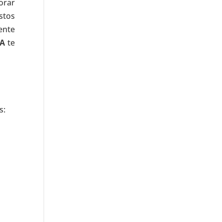
orar
stos
ente
-A
te
s: