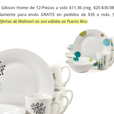
s Gibson Home de 12-Piezas a solo $11.36 (reg. $25-$30.98
solamente para envío GRATIS en pedidos de $35 o más. S
Ofertas de Walmart no son válidas en Puerto Rico
.