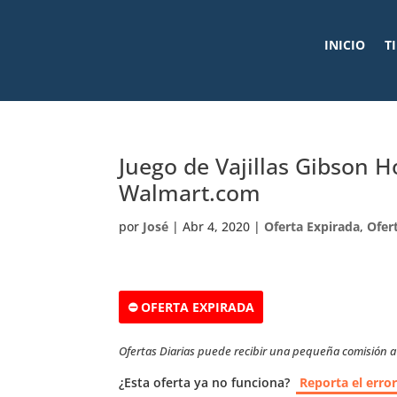
INICIO
T
Juego de Vajillas Gibson 
Walmart.com
por
José
|
Abr 4, 2020
|
Oferta Expirada
,
Ofer
⛔ OFERTA EXPIRADA
Ofertas Diarias puede recibir una pequeña comisión a t
¿Esta oferta ya no funciona?
Reporta el erro