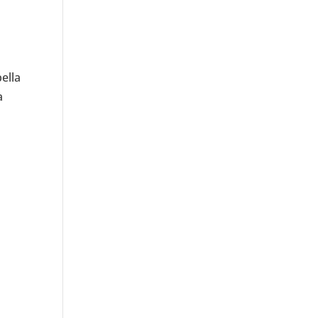
ella
a