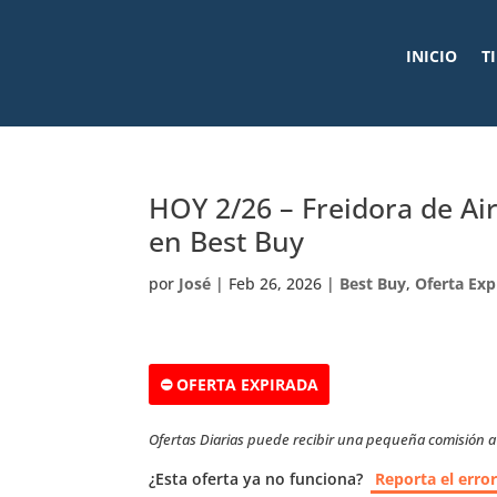
INICIO
T
HOY 2/26 – Freidora de A
en Best Buy
por
José
|
Feb 26, 2026
|
Best Buy
,
Oferta Exp
⛔ OFERTA EXPIRADA
Ofertas Diarias puede recibir una pequeña comisión a t
¿Esta oferta ya no funciona?
Reporta el erro