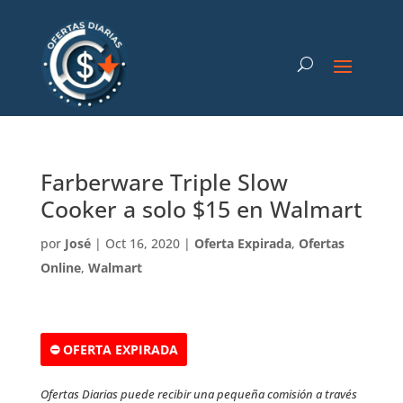
Farberware Triple Slow
Cooker a solo $15 en Walmart
por
José
|
Oct 16, 2020
|
Oferta Expirada
,
Ofertas
Online
,
Walmart
⛔ OFERTA EXPIRADA
Ofertas Diarias puede recibir una pequeña comisión a través