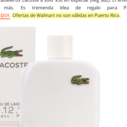
aballeros Lacoste a solo $30 en especial (Reg $82). El enví
más. Es tremenda idea de regalo para Pa
 AQUI
.
Ofertas de Walmart no son válidas en Puerto Rico
.