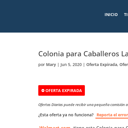
INICIO
T
Colonia para Caballeros L
por
Mary
|
Jun 5, 2020
|
Oferta Expirada
,
Ofer
⛔ OFERTA EXPIRADA
Ofertas Diarias puede recibir una pequeña comisión a t
¿Esta oferta ya no funciona?
Reporta el erro