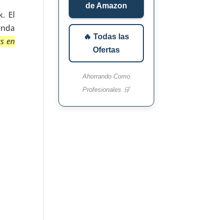
de Amazon
. El
enda
🔥 Todas las
s en
Ofertas
Ahorrando Como
Profesionales 🛒