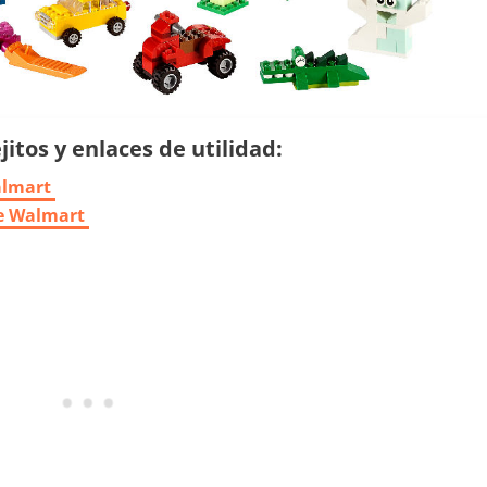
itos y enlaces de utilidad:
almart
de Walmart