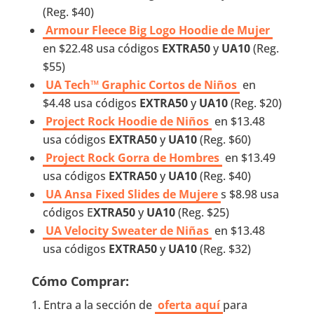
(Reg. $40)
Armour Fleece Big Logo Hoodie de Mujer
en $22.48 usa códigos
EXTRA50
y
UA10
(Reg.
$55)
UA Tech™ Graphic Cortos de Niños
en
$4.48 usa códigos
EXTRA50
y
UA10
(Reg. $20)
Project Rock Hoodie de Niños
en $13.48
usa códigos
EXTRA50
y
UA10
(Reg. $60)
Project Rock Gorra de Hombres
en $13.49
usa códigos
EXTRA50
y
UA10
(Reg. $40)
UA Ansa Fixed Slides de Mujere
s $8.98 usa
códigos E
XTRA50
y
UA10
(Reg. $25)
UA Velocity Sweater de Niñas
en $13.48
usa códigos
EXTRA50
y
UA10
(Reg. $32)
Cómo Comprar:
Entra a la sección de
oferta aquí
para