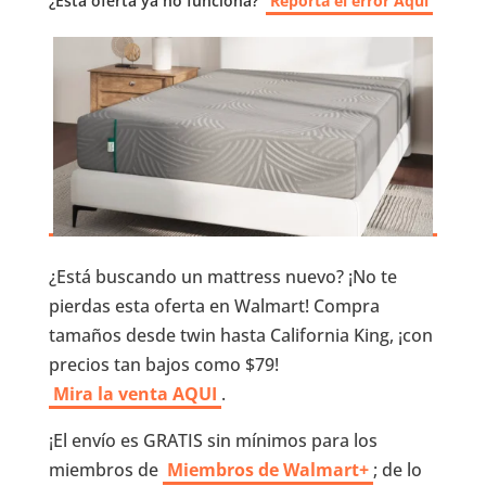
¿Esta oferta ya no funciona?
Reporta el error Aquí
¿Está buscando un mattress nuevo? ¡No te
pierdas esta oferta en Walmart! Compra
tamaños desde twin hasta California King, ¡con
precios tan bajos como $79!
Mira la venta AQUI
.
¡El envío es GRATIS sin mínimos para los
miembros de
Miembros de Walmart+
; de lo