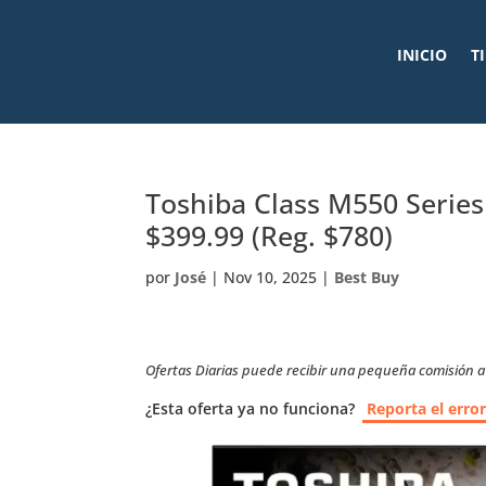
INICIO
T
Toshiba Class M550 Serie
$399.99 (Reg. $780)
por
José
|
Nov 10, 2025
|
Best Buy
Ofertas Diarias puede recibir una pequeña comisión a t
¿Esta oferta ya no funciona?
Reporta el erro