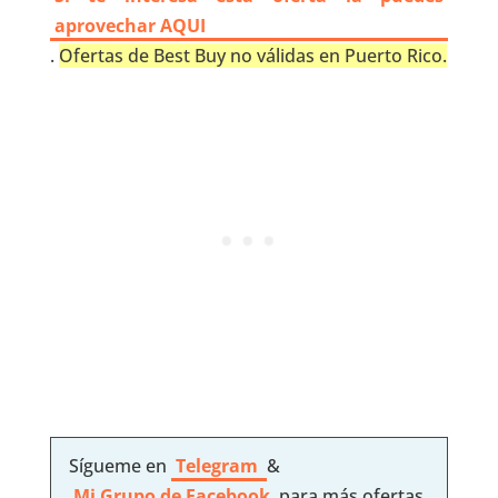
aprovechar AQUI
.
Ofertas de Best Buy no válidas en Puerto Rico.
Sígueme en
Telegram
&
Mi Grupo de Facebook
para más ofertas