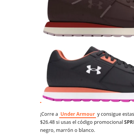
¡Corre a
Under Armour
y consigue esta
$26.48 si usas el código promocional
SPR
negro, marrón o blanco.