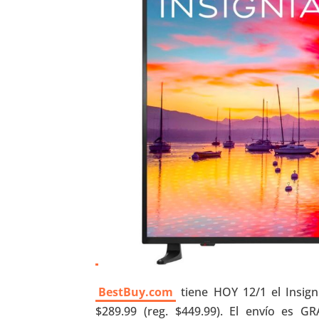
BestBuy.com
tiene HOY 12/1 el Insign
$289.99 (reg. $449.99). El envío es G