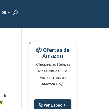
 DE
📦 Ofertas de
Amazon
¡Chequea las Rebajas
Más Brutales Que
Encontramos en
Amazon Hoy!
n de
ís
.
🚀 Ver Especial