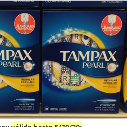
pax
válida hasta 5/30/20: