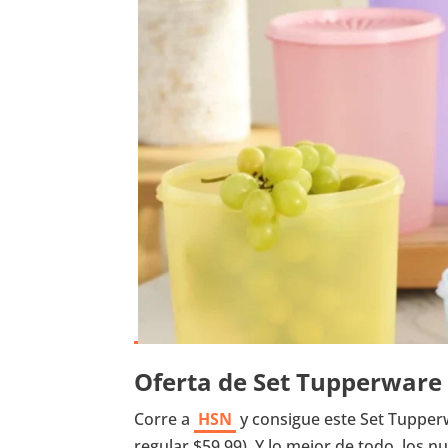
Oferta de Set Tupperware 
Corre a
HSN
y consigue este Set Tupperw
regular $59.99). Y lo mejor de todo, los 