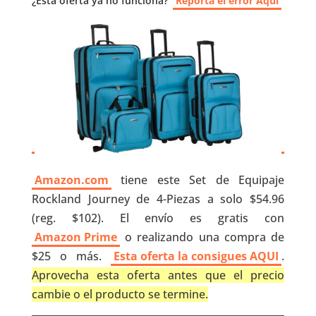
¿Esta oferta ya no funciona?
Reporta el error Aquí
Amazon.com
tiene este Set de Equipaje
Rockland Journey de 4-Piezas a solo $54.96
(reg. $102). El envío es gratis con
Amazon Prime
o realizando una compra de
$25 o más.
Esta oferta la consigues AQUI
.
Aprovecha esta oferta antes que el precio
cambie o el producto se termine.