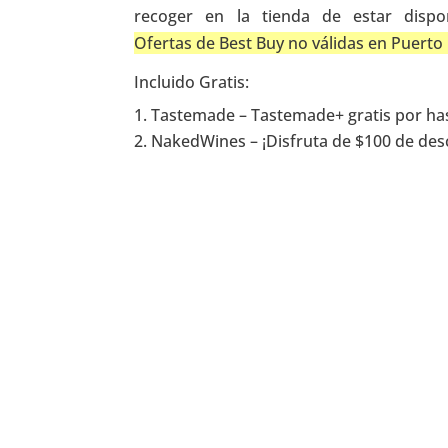
recoger en la tienda de estar dispo
Ofertas de Best Buy no válidas en Puerto 
Incluido Gratis:
Tastemade – Tastemade+ gratis por has
NakedWines – ¡Disfruta de $100 de de