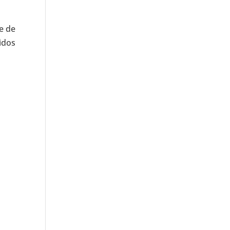
e de
idos