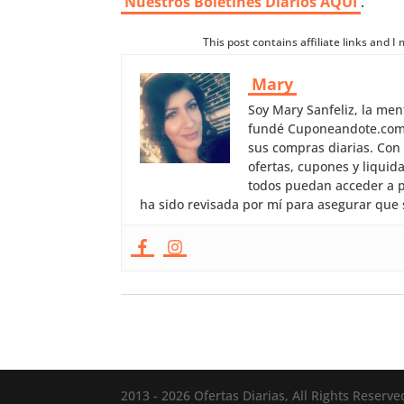
Nuestros
Boletines Diarios AQUI
.
This post contains affiliate links and 
Mary
Soy Mary Sanfeliz, la me
fundé Cuponeandote.com, 
sus compras diarias. Con
ofertas, cupones y liquid
todos puedan acceder a p
ha sido revisada por mí para asegurar que 
2013 - 2026 Ofertas Diarias, All Rights Reserve