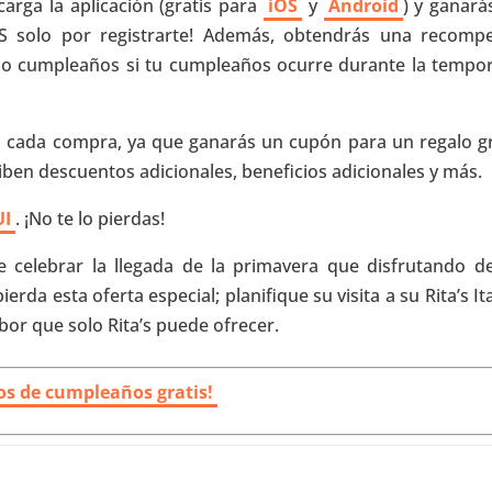
carga la aplicación (gratis para
iOS
y
Android
) y ganará
 solo por registrarte! Además, obtendrás una recomp
io cumpleaños si tu cumpleaños ocurre durante la tempo
n cada compra, ya que ganarás un cupón para un regalo gr
iben descuentos adicionales, beneficios adicionales y más.
UI
. ¡No te lo pierdas!
 celebrar la llegada de la primavera que disfrutando d
ierda esta oferta especial; planifique su visita a su Rita’s It
sabor que solo Rita’s puede ofrecer.
ios de cumpleaños gratis!