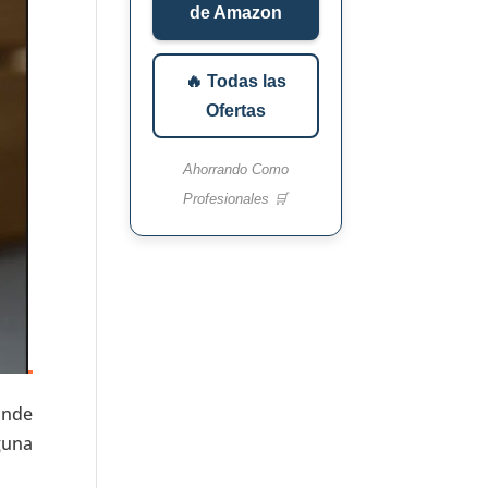
de Amazon
🔥 Todas las
Ofertas
Ahorrando Como
Profesionales 🛒
onde
guna