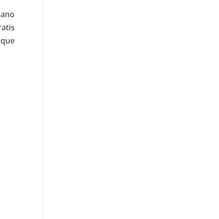
iano
ratis
 que