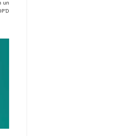
n un
OP’D