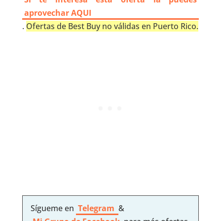
aprovechar AQUI
.
Ofertas de Best Buy no válidas en Puerto Rico.
Sígueme en
Telegram
&