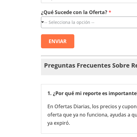
é
*
¿Qué Sucede con la Oferta?
*
S
u
-- Selecciona la opción --
c
e
d
ENVIAR
e
Preguntas Frecuentes Sobre R
1. ¿Por qué mi reporte es importante
En Ofertas Diarias, los precios y cup
oferta que ya no funciona, ayudas a 
ya expiró.