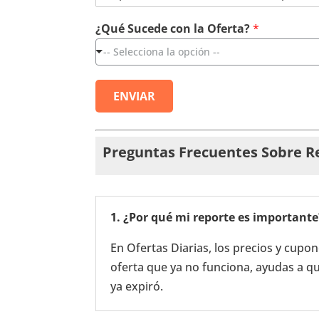
é
*
¿Qué Sucede con la Oferta?
*
O
f
-- Selecciona la opción --
e
r
t
ENVIAR
a
Preguntas Frecuentes Sobre R
1. ¿Por qué mi reporte es importante
En Ofertas Diarias, los precios y cup
oferta que ya no funciona, ayudas a 
ya expiró.