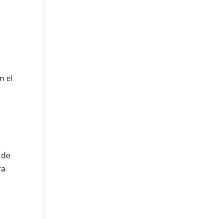
n el
 de
ra