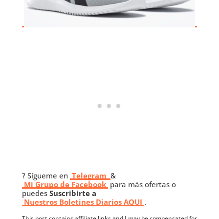
? Sígueme en
Telegram
&
Mi Grupo de Facebook
para más ofertas o
puedes
Suscribirte a
Nuestros
Boletines Diarios AQUI
.
This post contains affiliate links and I may be compensated for