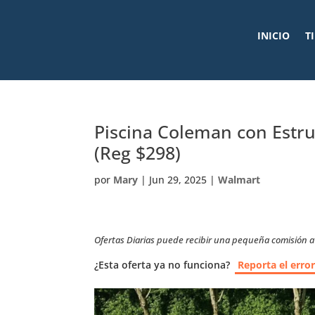
INICIO
T
Piscina Coleman con Estr
(Reg $298)
por
Mary
|
Jun 29, 2025
|
Walmart
Ofertas Diarias puede recibir una pequeña comisión a t
¿Esta oferta ya no funciona?
Reporta el erro