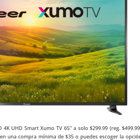
ED 4K UHD Smart Xumo TV 65″ a solo $299.99 (reg. $499.99
IS en una compra mínima de $35 o puedes escoger la opció