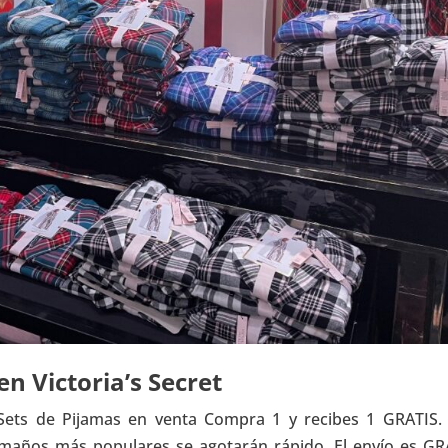
en Victoria’s Secret
Sets de Pijamas en venta Compra 1 y recibes 1 GRATIS.
maños más populares se agotarán rápido. El envío es GR