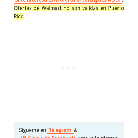
Ofertas de Walmart no son válidas en Puerto
Rico
.
Sígueme en
Telegram
&