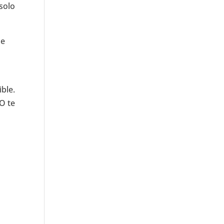
solo
de
le.
O te