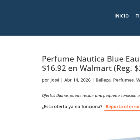
INICIO
T
Perfume Nautica Blue Eau
$16.92 en Walmart (Reg. $
por
José
|
Abr 14, 2026
|
Belleza
,
Perfumes
,
W
Ofertas Diarias puede recibir una pequeña comisión a t
¿Esta oferta ya no funciona?
Reporta el erro