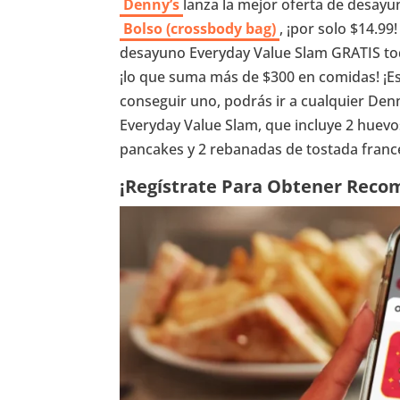
Denny’s
lanza la mejor oferta de desayu
Bolso (crossbody bag)
, ¡por solo $14.9
desayuno Everyday Value Slam GRATIS todo
¡lo que suma más de $300 en comidas! ¡Est
conseguir uno, podrás ir a cualquier Den
Everyday Value Slam, que incluye 2 huevo
pancakes y 2 rebanadas de tostada frances
¡Regístrate Para Obtener Reco