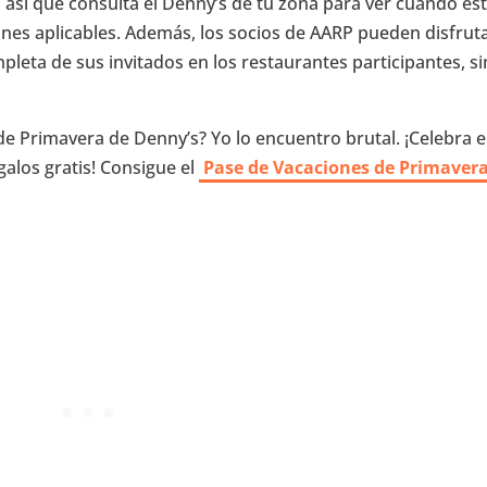
n, así que consulta el Denny’s de tu zona para ver cuándo es
ones aplicables. Además, los socios de AARP pueden disfrut
leta de sus invitados en los restaurantes participantes, si
e Primavera de Denny’s? Yo lo encuentro brutal. ¡Celebra 
los gratis! Consigue el
Pase de Vacaciones de Primaver