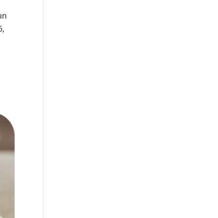
un
6,