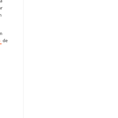
tá
ar
n
en
a
de