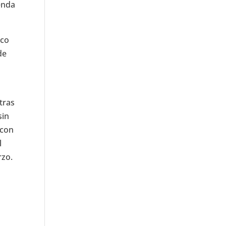
enda
ico
de
tras
sin
 con
l
rzo.