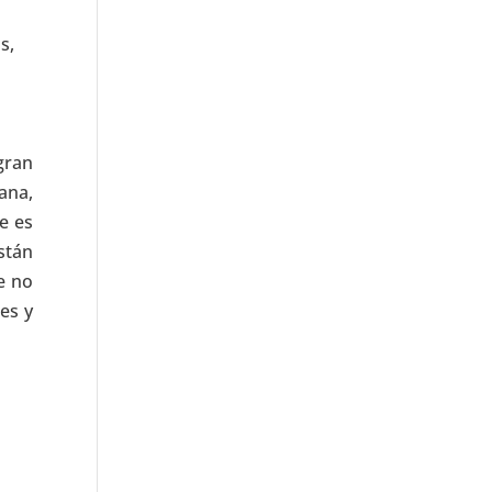
s,
gran
ana,
e es
stán
e no
es y