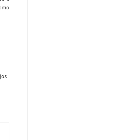
como
jos