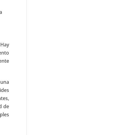
a
 Hay
ento
ente
 una
vides
tes,
d de
ples