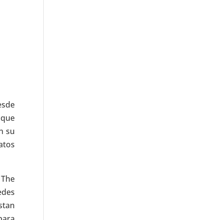
esde
 que
n su
atos
 The
edes
stan
para