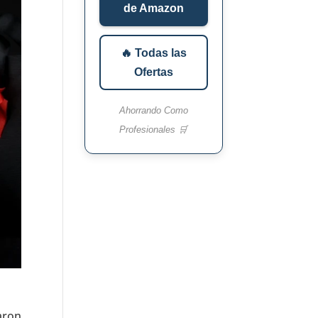
de Amazon
🔥 Todas las
Ofertas
Ahorrando Como
Profesionales 🛒
aron