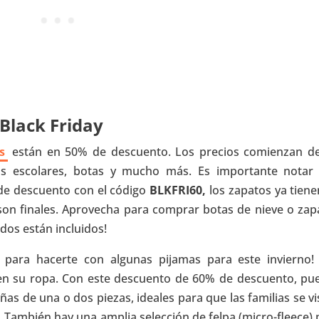
 Black Friday
s
están en 50% de descuento. Los precios comienzan d
atos escolares, botas y mucho más. Es importante notar
 de descuento con el código
BLKFRI60,
los zapatos ya tiene
son finales. Aprovecha para comprar botas de nieve o zap
todos están incluidos!
ara hacerte con algunas pijamas para este invierno!
d en su ropa. Con este descuento de 60% de descuento, pu
as de una o dos piezas, ideales para que las familias se vi
. También hay una amplia selección de felpa (micro-fleece) 