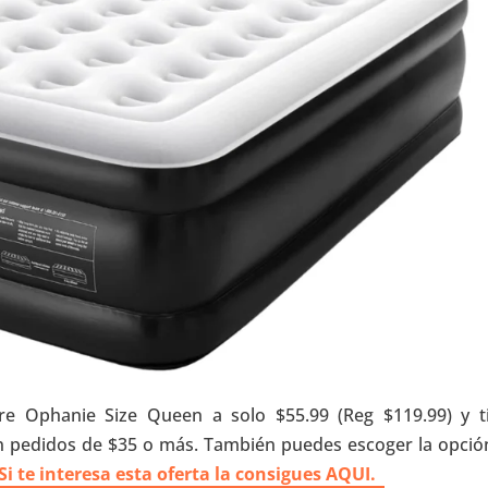
re Ophanie Size Queen a solo $55.99 (Reg $119.99) y t
en pedidos de $35 o más. También puedes escoger la opció
Si te interesa esta oferta la consigues AQUI.