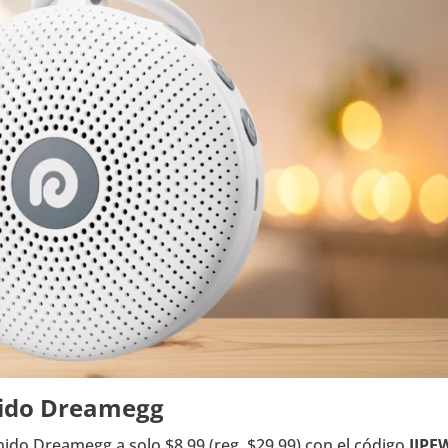
nido Dreamegg
ido Dreamegg a solo $8.99 (reg. $29.99) con el código
IJPE