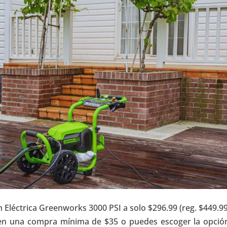
 Eléctrica Greenworks 3000 PSI a solo $296.99 (reg. $449.99
S en una compra mínima de $35 o puedes escoger la opció