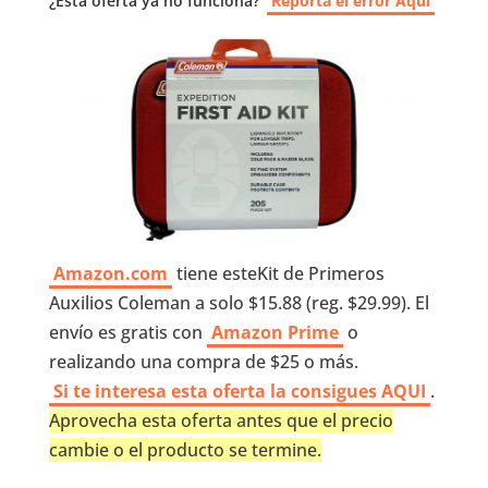
¿Esta oferta ya no funciona?
Reporta el error Aquí
Amazon.com
tiene esteKit de Primeros
Auxilios Coleman a solo $15.88 (reg. $29.99). El
envío es gratis con
Amazon Prime
o
realizando una compra de $25 o más.
Si te interesa esta oferta la consigues AQUI
.
Aprovecha esta oferta antes que el precio
cambie o el producto se termine.