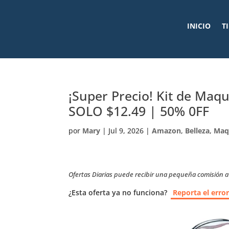
INICIO
T
¡Super Precio! Kit de Maqu
SOLO $12.49 | 50% 0FF
por
Mary
|
Jul 9, 2026
|
Amazon
,
Belleza
,
Maqu
Ofertas Diarias puede recibir una pequeña comisión a t
¿Esta oferta ya no funciona?
Reporta el erro