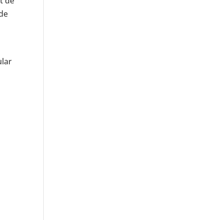
t de
 de
ular