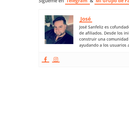
Sígueme en
Telegram
&
Mi Grupo de F
José
José Sanfeliz es cofunda
de afiliados. Desde los 
construir una comunidad 
ayudando a los usuarios a