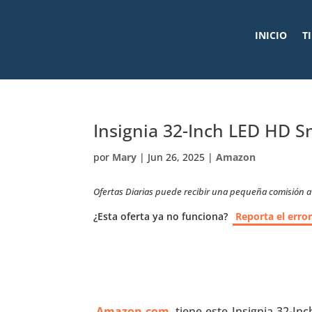
INICIO
T
Insignia 32-Inch LED HD S
por
Mary
|
Jun 26, 2025
|
Amazon
Ofertas Diarias puede recibir una pequeña comisión a t
¿Esta oferta ya no funciona?
Reporta el erro
Amazon.com
tiene este Insignia 32-Inc