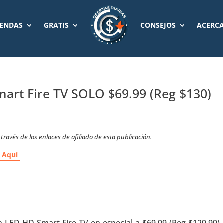
IENDAS
GRATIS
CONSEJOS
ACERCA
mart Fire TV SOLO $69.99 (Reg $130)
ravés de los enlaces de afiliado de esta publicación.
r Aquí
h LED HD Smart Fire TV en especial a $69.99 (Reg $129.99).