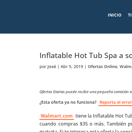
INICIO
T
Inflatable Hot Tub Spa a s
por
José
|
Abr 5, 2019
|
Ofertas Online
,
Walm
Ofertas Diarias puede recibir una pequeña comisión a t
¿Esta oferta ya no funciona?
Reporta el erro
Walmart.com
tiene la Inflatable Hot Tub
cuando compras $35 o más. También pue
gratuita. Si te interesa esta oferta la con