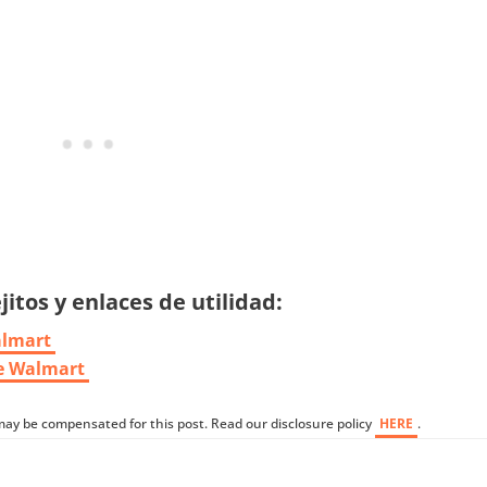
itos y enlaces de utilidad:
almart
de Walmart
I may be compensated for this post. Read our disclosure policy
HERE
.