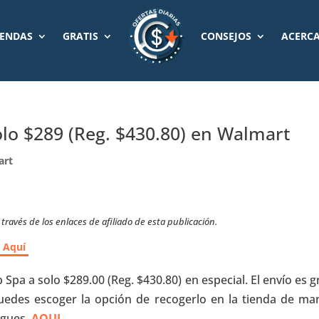
IENDAS
GRATIS
CONSEJOS
ACERCA
olo $289 (Reg. $430.80) en Walmart
art
ravés de los enlaces de afiliado de esta publicación.
r Aquí
 Spa a solo $289.00 (Reg. $430.80) en especial. El envío es g
des escoger la opción de recogerlo en la tienda de ma
sigues
AQUI
.