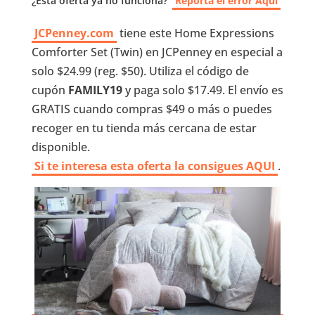
¿Esta oferta ya no funciona?
Reporta el error Aquí
JCPenney.com
tiene este Home Expressions
Comforter Set (Twin) en JCPenney en especial a
solo $24.99 (reg. $50). Utiliza el código de
cupón
FAMILY19
y paga solo $17.49.
El envío es
GRATIS cuando compras $49 o más o puedes
recoger en tu tienda más cercana de estar
disponible.
Si te interesa esta oferta la consigues AQUI
.