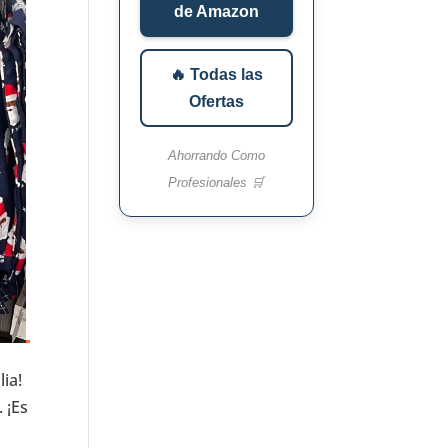
de Amazon
🔥 Todas las
Ofertas
Ahorrando Como
Profesionales 🛒
ia!
 ¡Es