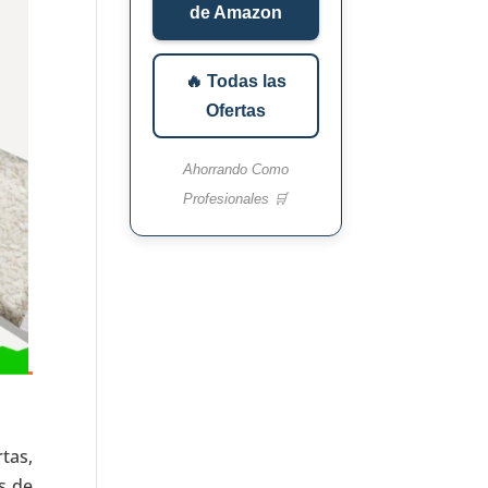
de Amazon
🔥 Todas las
Ofertas
Ahorrando Como
Profesionales 🛒
tas,
s de