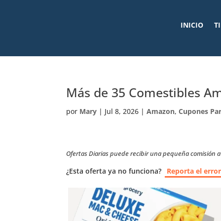
INICIO
T
Más de 35 Comestibles A
por
Mary
|
Jul 8, 2026
|
Amazon
,
Cupones Pa
Ofertas Diarias puede recibir una pequeña comisión a t
¿Esta oferta ya no funciona?
Reporta el erro