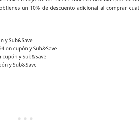
 obtienes un 10% de descuento adicional al comprar cuat
ón y Sub&Save
94 on cupón y Sub&Save
n cupón y Sub&Save
pón y Sub&Save