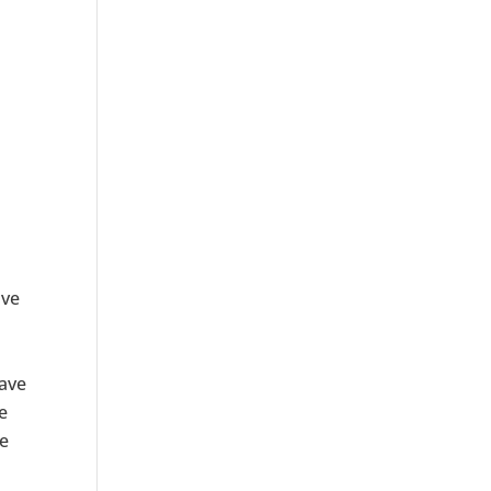
ave
ave
e
e